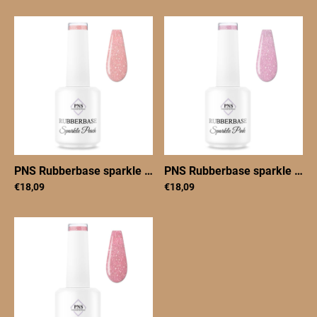
PNS Rubberbase sparkle peach 15 ml
|
PNSRBsprklepeach
PNS Rubberbase sparkle pink 15 ml
€18,09
€18,09