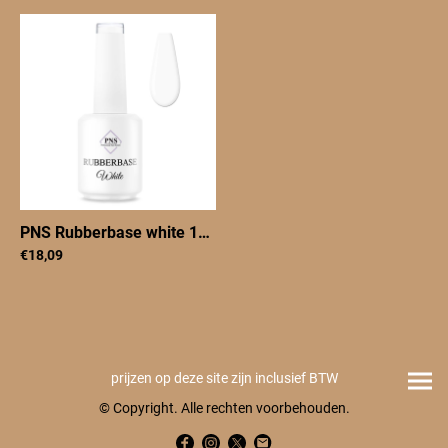
PNS Rubberbase white 15 ml
|
PNSRBwhite15
€18,09
prijzen op deze site zijn inclusief BTW
© Copyright. Alle rechten voorbehouden.