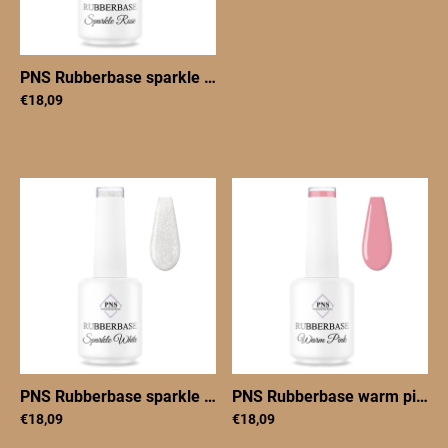
PNS Rubberbase sparkle rose 15 ml
|
PNSRBsparlkerose15
€18,09
PNS Rubberbase sparkle white 15 ml
|
PNSRBsparklewhite
PNS Rubberbase warm pink 15 ml
€18,09
€18,09