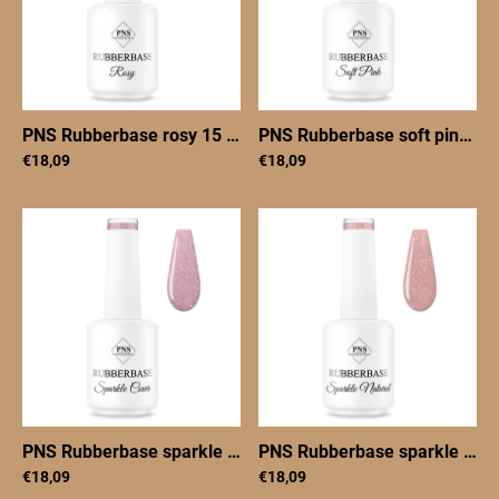
PNS Rubberbase rosy 15 ml
|
PNSRBrosy15
PNS Rubberbase soft pink 15 ml
€18,09
€18,09
PNS Rubberbase sparkle cover 15 ml
|
PNSRBsparklecover
PNS Rubberbase sparkle natural 15 ml
€18,09
€18,09