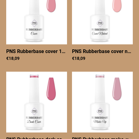
PNS Rubberbase cover 15 ml
|
PNSRBcover15
PNS Rubberbase cover natural 15 ml
€18,09
€18,09