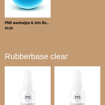
PNS werkwijze & info Rubberbase
|
PNSinfo5
€0,00
Rubberbase clear