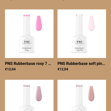
PNS Rubberbase rosy 7 ml
|
PNSRBrosy7
PNS Rubberbase soft pink 7 ml
€12,04
€12,04