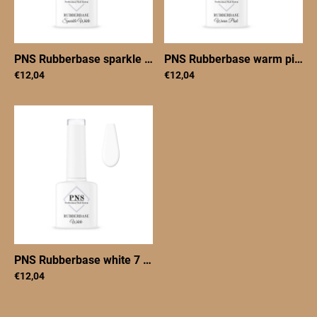
PNS Rubberbase sparkle white 7 ml
|
PNSRBsparklewhite7
PNS Rubberbase warm pink 7 ml
€12,04
€12,04
PNS Rubberbase white 7 ml
|
PNSRBwhite7
€12,04