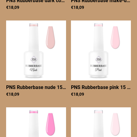
PNS Rubberbase dark cover 15 ml
|
PNSrbdarkcover15
PNS Rubberbase make-up 15 ml
€18,09
€18,09
PNS Rubberbase nude 15 ml
|
PNSRBnude15
PNS Rubberbase pink 15 ml
|
€18,09
€18,09