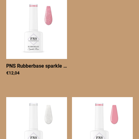
PNS Rubberbase sparkle rose 7 ml
|
PNSRBsparklerose7
€12,04