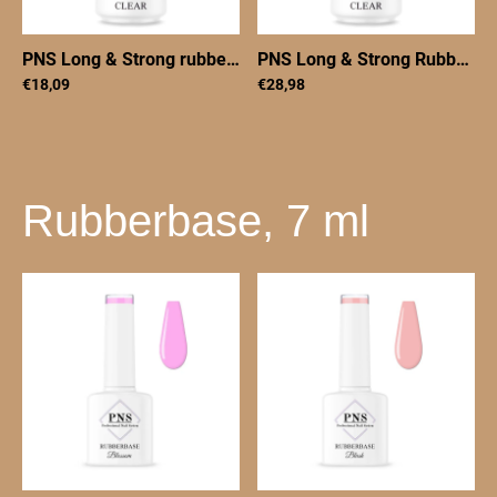
PNS Long & Strong rubberbase CLEAR
|
PNSlongenstrongcl
PNS Long & Strong Rubberbase CLEAR 30ml
€18,09
€28,98
Rubberbase, 7 ml