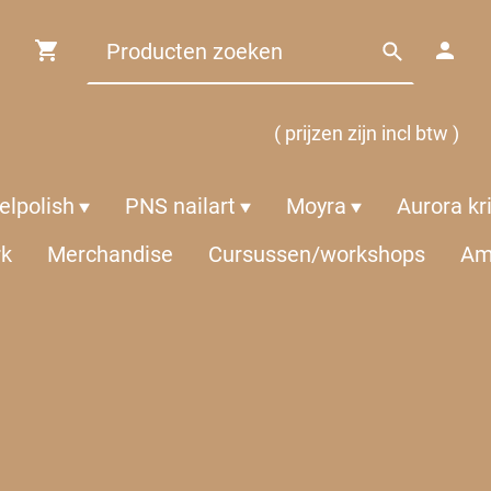
( prijzen zijn incl btw )
lpolish
PNS nailart
Moyra
Aurora kr
rk
Merchandise
Cursussen/workshops
Am