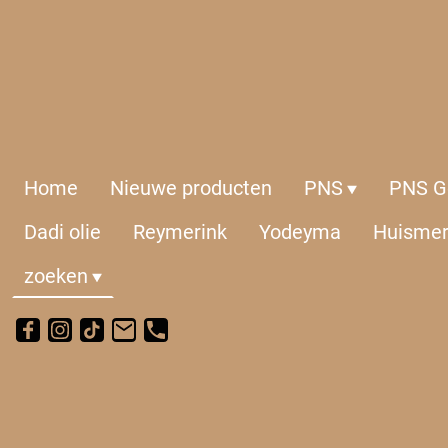
Home
Nieuwe producten
PNS
PNS Ge
Dadi olie
Reymerink
Yodeyma
Huisme
zoeken