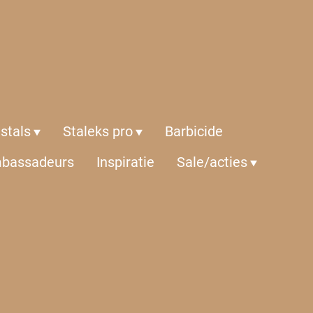
istals
Staleks pro
Barbicide
bassadeurs
Inspiratie
Sale/acties