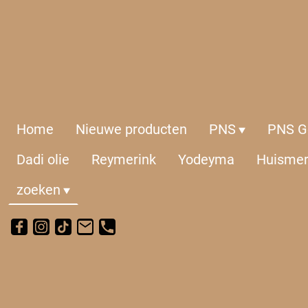
Home
Nieuwe producten
PNS
PNS Ge
Dadi olie
Reymerink
Yodeyma
Huisme
zoeken