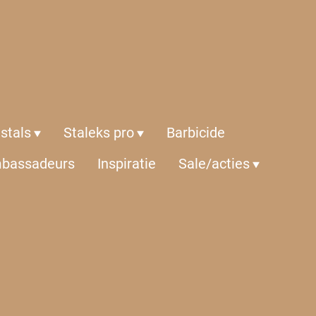
istals
Staleks pro
Barbicide
bassadeurs
Inspiratie
Sale/acties