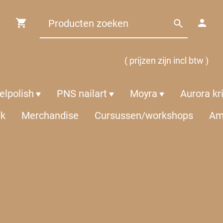
( prijzen zijn incl btw )
lpolish
PNS nailart
Moyra
Aurora kr
rk
Merchandise
Cursussen/workshops
Am