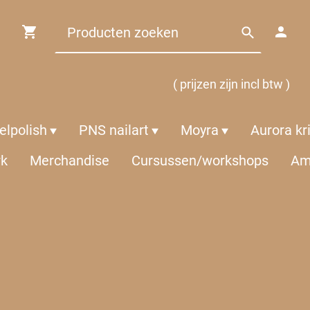
( prijzen zijn incl btw )
lpolish
PNS nailart
Moyra
Aurora kr
rk
Merchandise
Cursussen/workshops
Am