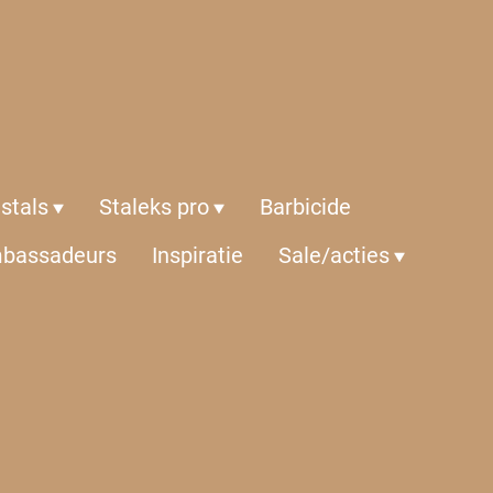
istals
Staleks pro
Barbicide
bassadeurs
Inspiratie
Sale/acties