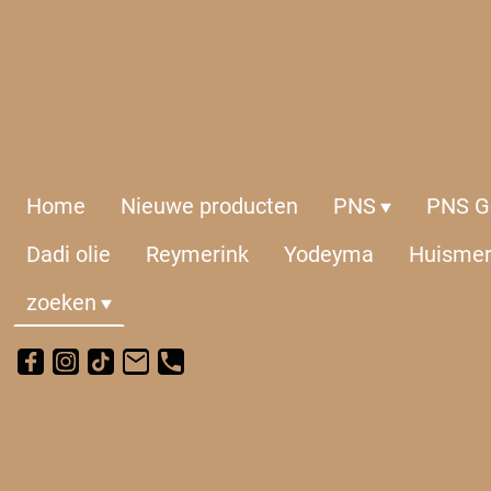
Home
Nieuwe producten
PNS
PNS Ge
Dadi olie
Reymerink
Yodeyma
Huisme
zoeken