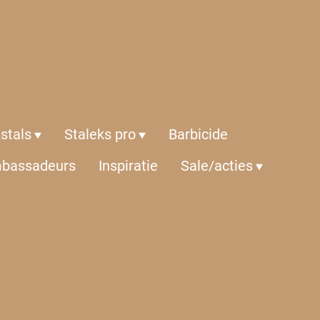
istals
Staleks pro
Barbicide
bassadeurs
Inspiratie
Sale/acties