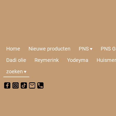
Home
Nieuwe producten
PNS
PNS Ge
Dadi olie
Reymerink
Yodeyma
Huisme
zoeken