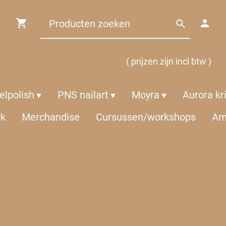
( prijzen zijn incl btw )
lpolish
PNS nailart
Moyra
Aurora kr
rk
Merchandise
Cursussen/workshops
Am