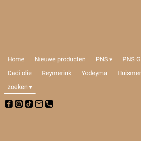
Home
Nieuwe producten
PNS
PNS Ge
Dadi olie
Reymerink
Yodeyma
Huisme
zoeken