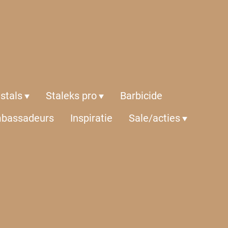
istals
Staleks pro
Barbicide
bassadeurs
Inspiratie
Sale/acties