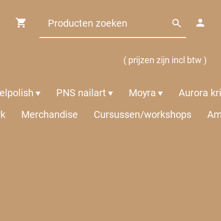
( prijzen zijn incl btw )
lpolish
PNS nailart
Moyra
Aurora kr
rk
Merchandise
Cursussen/workshops
Am