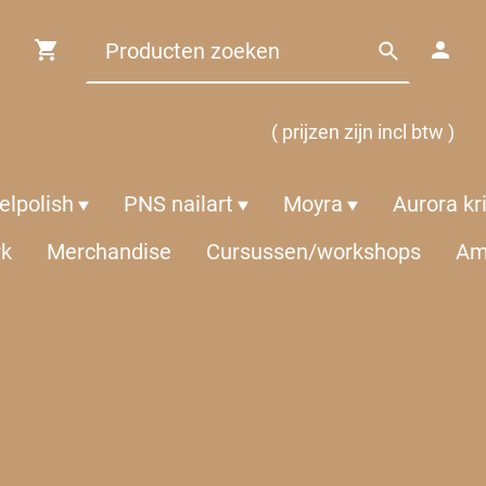
( prijzen zijn incl btw )
lpolish
PNS nailart
Moyra
Aurora kr
rk
Merchandise
Cursussen/workshops
Am