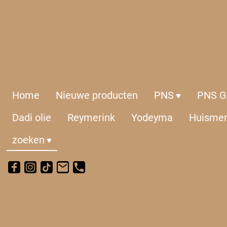
Home
Nieuwe producten
PNS
PNS Ge
Dadi olie
Reymerink
Yodeyma
Huisme
zoeken