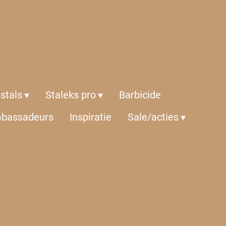
istals
Staleks pro
Barbicide
bassadeurs
Inspiratie
Sale/acties