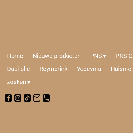
Home
Nieuwe producten
PNS
PNS Ge
Dadi olie
Reymerink
Yodeyma
Huisme
zoeken