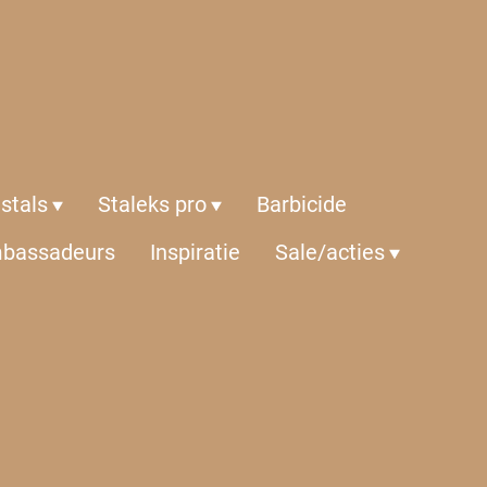
istals
Staleks pro
Barbicide
bassadeurs
Inspiratie
Sale/acties