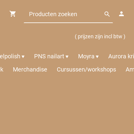
( prijzen zijn incl btw )
lpolish
PNS nailart
Moyra
Aurora kr
rk
Merchandise
Cursussen/workshops
Am