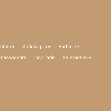
istals
Staleks pro
Barbicide
bassadeurs
Inspiratie
Sale/acties