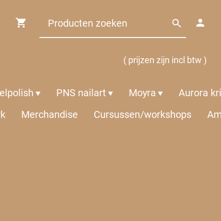
( prijzen zijn incl btw )
lpolish
PNS nailart
Moyra
Aurora kr
rk
Merchandise
Cursussen/workshops
Am