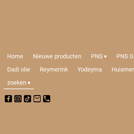
Home
Nieuwe producten
PNS
PNS Ge
Dadi olie
Reymerink
Yodeyma
Huisme
zoeken