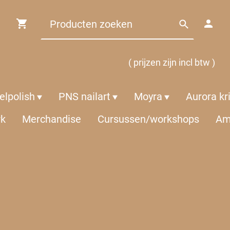
( prijzen zijn incl btw )
lpolish
PNS nailart
Moyra
Aurora kr
rk
Merchandise
Cursussen/workshops
Am