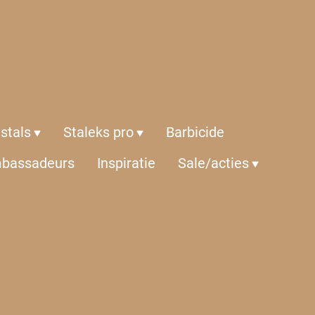
istals
Staleks pro
Barbicide
bassadeurs
Inspiratie
Sale/acties