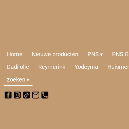
Home
Nieuwe producten
PNS
PNS Ge
Dadi olie
Reymerink
Yodeyma
Huisme
zoeken