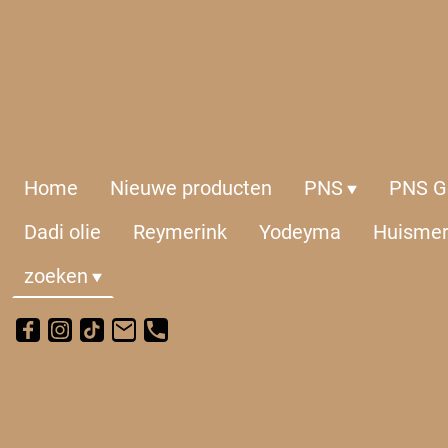
Home
Nieuwe producten
PNS
PNS Ge
Dadi olie
Reymerink
Yodeyma
Huisme
zoeken