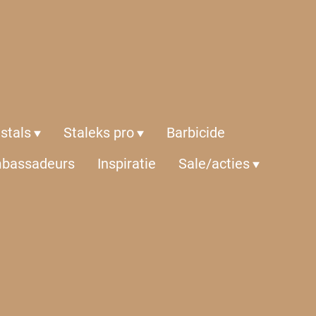
istals
Staleks pro
Barbicide
bassadeurs
Inspiratie
Sale/acties