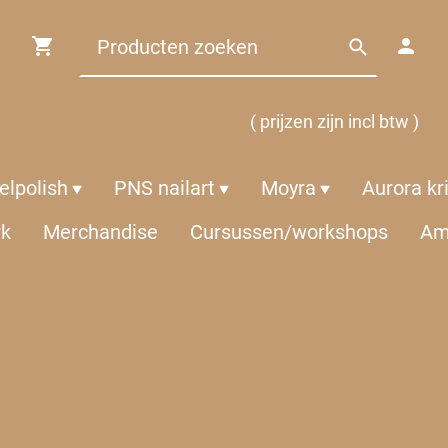
( prijzen zijn incl btw )
lpolish
PNS nailart
Moyra
Aurora kr
rk
Merchandise
Cursussen/workshops
Am