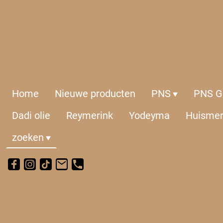
Home
Nieuwe producten
PNS
PNS Ge
Dadi olie
Reymerink
Yodeyma
Huisme
zoeken