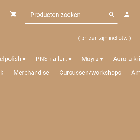
( prijzen zijn incl btw )
lpolish
PNS nailart
Moyra
Aurora kr
rk
Merchandise
Cursussen/workshops
Am