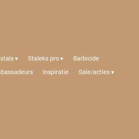
istals
Staleks pro
Barbicide
bassadeurs
Inspiratie
Sale/acties