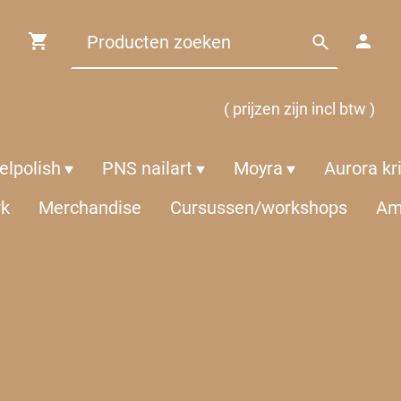
( prijzen zijn incl btw )
lpolish
PNS nailart
Moyra
Aurora kr
rk
Merchandise
Cursussen/workshops
Am