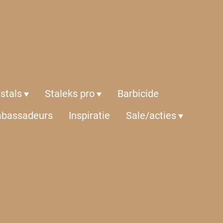
istals
Staleks pro
Barbicide
bassadeurs
Inspiratie
Sale/acties