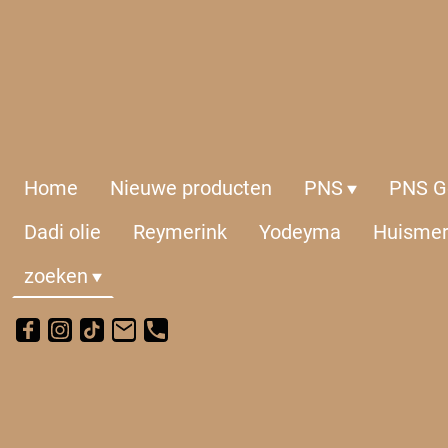
Home
Nieuwe producten
PNS
PNS Ge
Dadi olie
Reymerink
Yodeyma
Huisme
zoeken