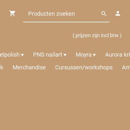
( prijzen zijn incl btw )
lpolish
PNS nailart
Moyra
Aurora kr
rk
Merchandise
Cursussen/workshops
Am