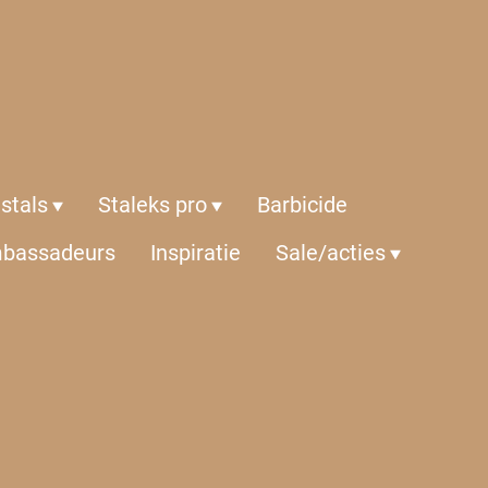
istals
Staleks pro
Barbicide
bassadeurs
Inspiratie
Sale/acties