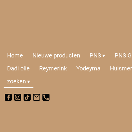
Home
Nieuwe producten
PNS
PNS Ge
Dadi olie
Reymerink
Yodeyma
Huisme
zoeken