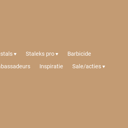
istals
Staleks pro
Barbicide
bassadeurs
Inspiratie
Sale/acties