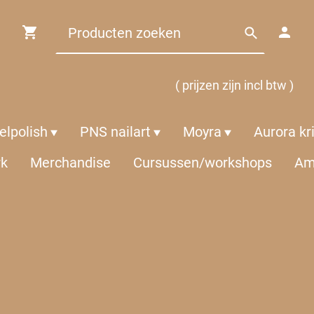
( prijzen zijn incl btw )
lpolish
PNS nailart
Moyra
Aurora kr
rk
Merchandise
Cursussen/workshops
Am