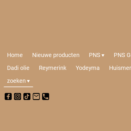
Home
Nieuwe producten
PNS
PNS Ge
Dadi olie
Reymerink
Yodeyma
Huisme
zoeken